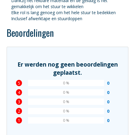
Dankzij het rekbare materiaal en de gellaag is het
gemakkelijk om het stuur te wikkelen
Elke rol is lang genoeg om het hele stuur te bedekken
Inclusief afwerktape en stuurdoppen
Beoordelingen
Er werden nog geen beoordelingen
geplaatst.
5
0
0 %
4
0
0 %
3
0
0 %
2
0
0 %
1
0
0 %