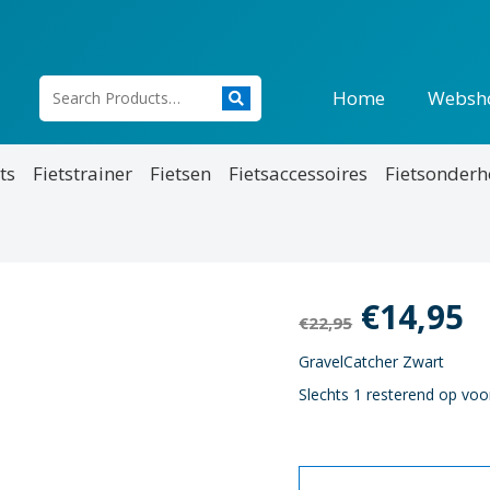
Home
Websh
ts
Fietstrainer
Fietsen
Fietsaccessoires
Fietsonder
Oorspro
H
€
14,95
€
22,95
prijs
p
GravelCatcher Zwart
Slechts 1 resterend op voo
was:
is
€22,95.
€