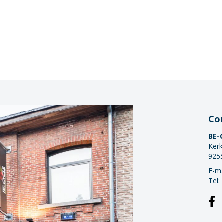
Co
BE-
Kerk
925
E-ma
Tel: