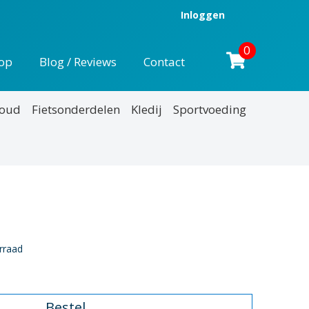
Inloggen
0
op
Blog / Reviews
Contact
houd
Fietsonderdelen
Kledij
Sportvoeding
nkelijke
uidige
rijs
rraad
:
14,95.
Bestel