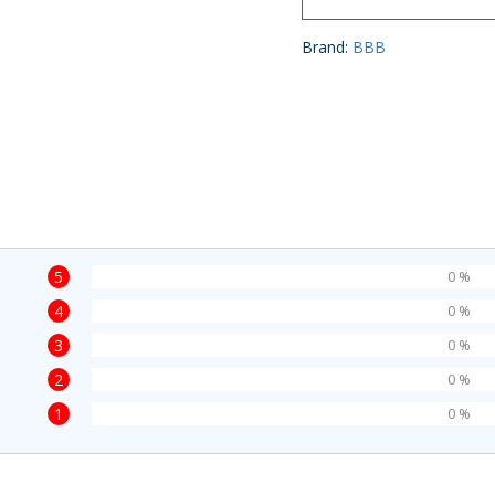
Brand:
BBB
5
0 %
4
0 %
3
0 %
2
0 %
1
0 %
t