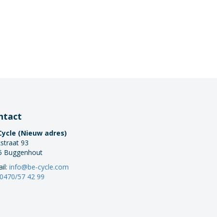
ntact
Cycle (Nieuw adres)
straat 93
5 Buggenhout
il:
info@be-cycle.com
0470/57 42 99