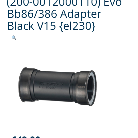
(200-0012000110) Evo
Bb86/386 Adapter
Black V15 {el230}