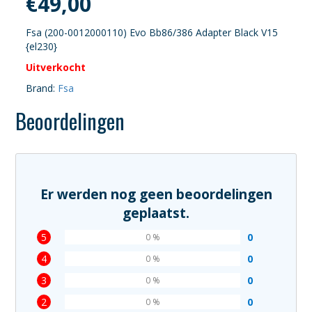
€
49,00
Fsa (200-0012000110) Evo Bb86/386 Adapter Black V15
{el230}
Uitverkocht
Brand:
Fsa
Beoordelingen
Er werden nog geen beoordelingen
geplaatst.
5
0
0 %
4
0
0 %
3
0
0 %
2
0
0 %