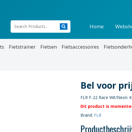
Home
Websh
ts
Fietstrainer
Fietsen
Fietsaccessoires
Fietsonder
Bel voor pr
FLR F-22 Race Wit/Neon 4
Dit product is momentee
Brand:
FLR
Productbeschrij