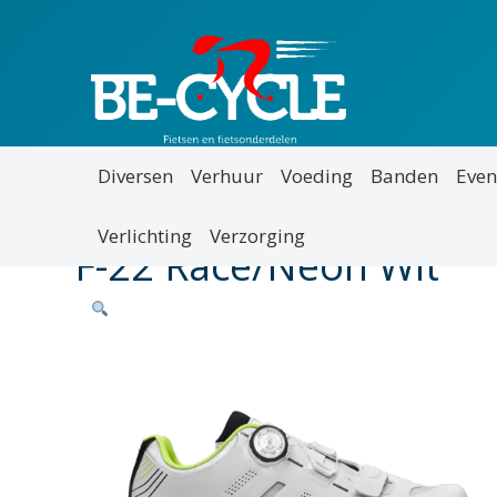
Diversen
Verhuur
Voeding
Banden
Even
Verlichting
Verzorging
F-22 Race/Neon Wit