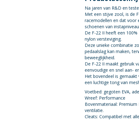
Na jaren van R&D en testen
Met een stijve zool, is d
racemodellen en dat voor e
schoenen van instapniveau
De F-22 II heeft een 100%
nylon versteviging.
Deze unieke combinatie zor
pedaalslag kan maken, terwi
beweeglijkheid.
De F-22 II maakt gebruik v
eenvoudige en snel aan- en
Het bovendeel is gemaakt 
een luchtige tong van mesh
Voetbed: gegoten EVA, ade
Wreef: Performance
Bovenmateriaal: Premium M
ventilatie.
Cleats: Compatibel met al