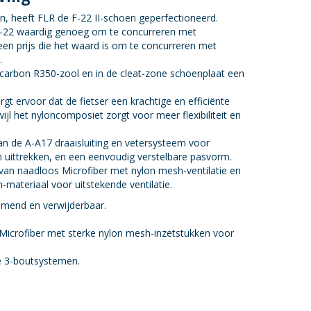
, heeft FLR de F-22 II-schoen geperfectioneerd.
e F-22 waardig genoeg om te concurreren met
en prijs die het waard is om te concurreren met
.
 carbon R350-zool en in de cleat-zone schoenplaat een
gt ervoor dat de fietser een krachtige en efficiënte
jl het nyloncomposiet zorgt voor meer flexibiliteit en
an de A-A17 draaisluiting en vetersysteem voor
 uittrekken, en een eenvoudig verstelbare pasvorm.
van naadloos Microfiber met nylon mesh-ventilatie en
-materiaal voor uitstekende ventilatie.
mend en verwijderbaar.
icrofiber met sterke nylon mesh-inzetstukken voor
le 3-boutsystemen.