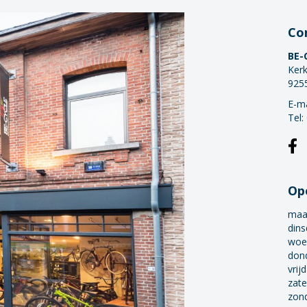
Co
BE-
Kerk
925
E-ma
Tel:
Op
maa
dins
woe
don
vrij
zate
zon