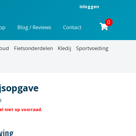
Inloggen
0
op
Blog / Reviews
Contact
houd
Fietsonderdelen
Kledij
Sportvoeding
ijsopgave
3
l niet op voorraad.
ving