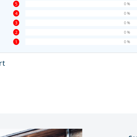
5
0 %
4
0 %
3
0 %
2
0 %
1
0 %
rt