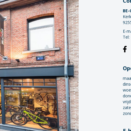
Co
BE-
Kerk
925
E-ma
Tel:
Op
maa
dins
woe
don
vrij
zate
zon
E-