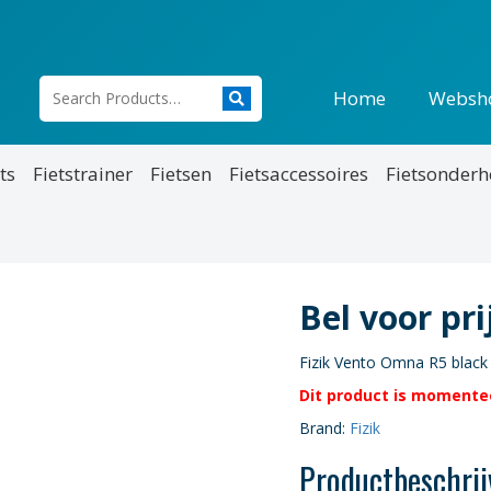
Home
Websh
ts
Fietstrainer
Fietsen
Fietsaccessoires
Fietsonder
Bel voor pr
Fizik Vento Omna R5 black
Dit product is momentee
Brand:
Fizik
Productbeschrij