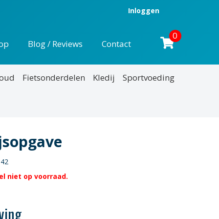
Inloggen
0
op
Blog / Reviews
Contact
houd
Fietsonderdelen
Kledij
Sportvoeding
ijsopgave
 42
l niet op voorraad.
ving