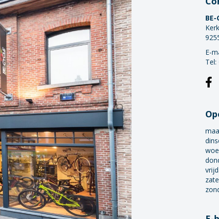
Co
BE-
Kerk
925
E-ma
Tel:
Op
maa
dins
woe
don
vrij
zate
zon
E-