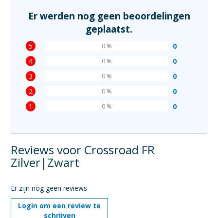
Er werden nog geen beoordelingen
geplaatst.
5
0
0 %
4
0
0 %
3
0
0 %
2
0
0 %
1
0
0 %
Reviews voor Crossroad FR
Zilver|Zwart
Er zijn nog geen reviews
Login om een review te
schrijven