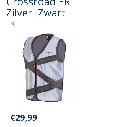
Crossroad FR
Zilver|Zwart
€
29,99