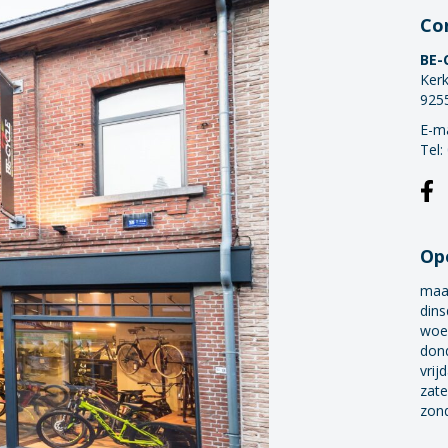
Co
BE-
Kerk
925
E-ma
Tel:
Op
maa
dins
woe
don
vrij
zate
zon