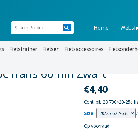
Home
Websh
ts
Fietstrainer
Fietsen
Fietsaccessoires
Fietsonder
25c frans 60mm Zwart
€
4,40
Conti bib 28 700×20-25c 
Size
W
Op voorraad