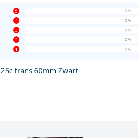
5
0 %
4
0 %
3
0 %
2
0 %
1
0 %
0-25c frans 60mm Zwart