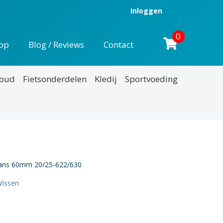
Inloggen
0
op
Blog / Reviews
Contact
houd
Fietsonderdelen
Kledij
Sportvoeding
frans 60mm 20/25-622/630
issen