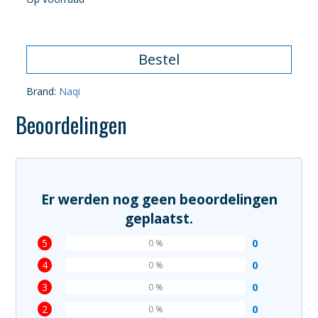
Bestel
Brand:
Naqi
Beoordelingen
Er werden nog geen beoordelingen
geplaatst.
5
0
0 %
4
0
0 %
3
0
0 %
2
0
0 %