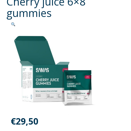
Cherry juice 6×8
gummies
€
29,50