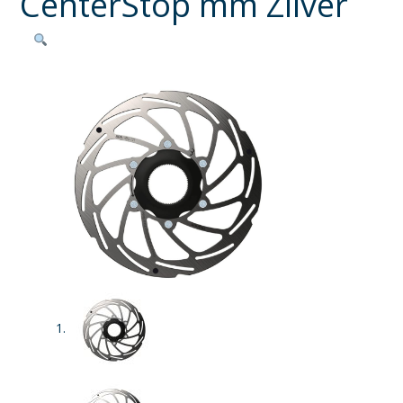
CenterStop mm Zilver