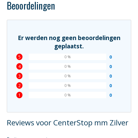
Beoordelingen
Er werden nog geen beoordelingen
geplaatst.
5
0
0 %
4
0
0 %
3
0
0 %
2
0
0 %
1
0
0 %
Reviews voor CenterStop mm Zilver