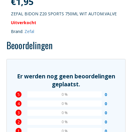
€
1,95
ZEFAL BIDON Z20 SPORTS 750ML WIT AUTOM.VALVE
Uitverkocht
Brand:
Zefal
Beoordelingen
Er werden nog geen beoordelingen
geplaatst.
5
0
0 %
4
0
0 %
3
0
0 %
2
0
0 %
1
0
0 %