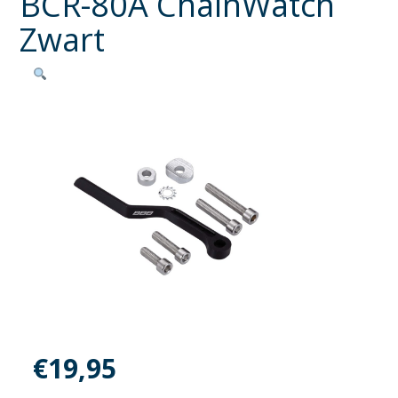
BCR-80A ChainWatch
Zwart
€
19,95