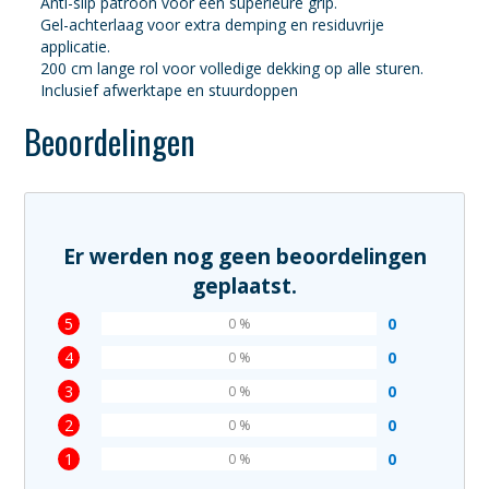
Anti-slip patroon voor een superieure grip.
Gel-achterlaag voor extra demping en residuvrije
applicatie.
200 cm lange rol voor volledige dekking op alle sturen.
Inclusief afwerktape en stuurdoppen
Beoordelingen
Er werden nog geen beoordelingen
geplaatst.
5
0
0 %
4
0
0 %
3
0
0 %
2
0
0 %
1
0
0 %