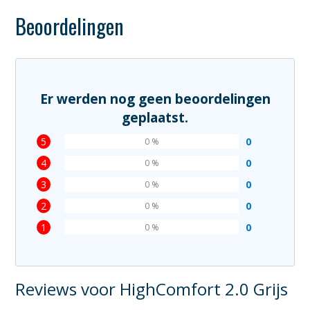
Beoordelingen
Er werden nog geen beoordelingen
geplaatst.
5
0
0 %
4
0
0 %
3
0
0 %
2
0
0 %
1
0
0 %
Reviews voor HighComfort 2.0 Grijs