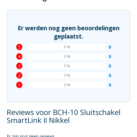
Er werden nog geen beoordelingen
geplaatst.
5
0
0 %
4
0
0 %
3
0
0 %
2
0
0 %
1
0
0 %
Reviews voor BCH-10 Sluitschakel
SmartLink II Nikkel
Er zijn nog geen reviews