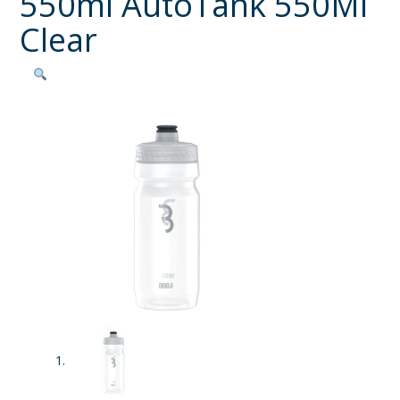
550ml AutoTank 550Ml
Clear