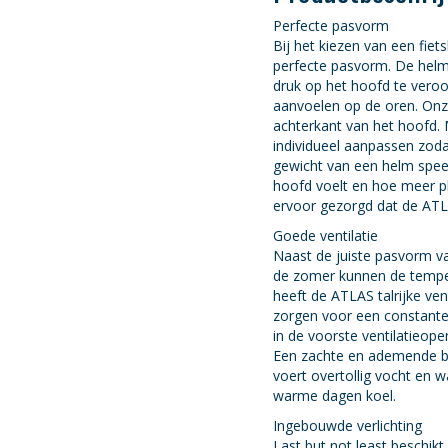
Perfecte pasvorm
Bij het kiezen van een fie
perfecte pasvorm. De helm
druk op het hoofd te vero
aanvoelen op de oren. On
achterkant van het hoofd.
individueel aanpassen zodat
gewicht van een helm speel
hoofd voelt en hoe meer pl
ervoor gezorgd dat de ATLA
Goede ventilatie
Naast de juiste pasvorm va
de zomer kunnen de tempe
heeft de ATLAS talrijke ven
zorgen voor een constante 
in de voorste ventilatieop
Een zachte en ademende bi
voert overtollig vocht en w
warme dagen koel.
Ingebouwde verlichting
Last but not least beschik