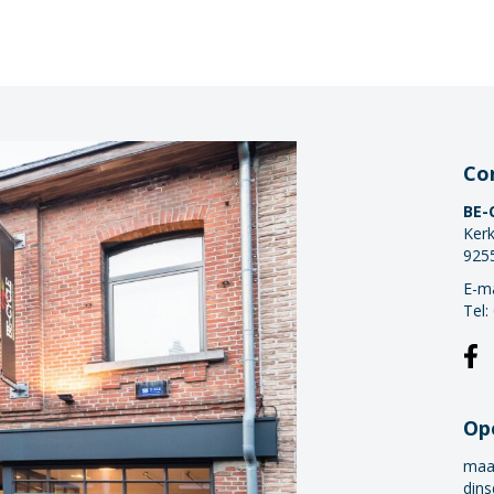
Co
BE-
Kerk
925
E-ma
Tel:
Op
maa
dins