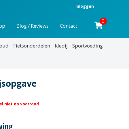
Inloggen
0
op
Blog / Reviews
Contact
houd
Fietsonderdelen
Kledij
Sportvoeding
ijsopgave
l niet op voorraad.
ving