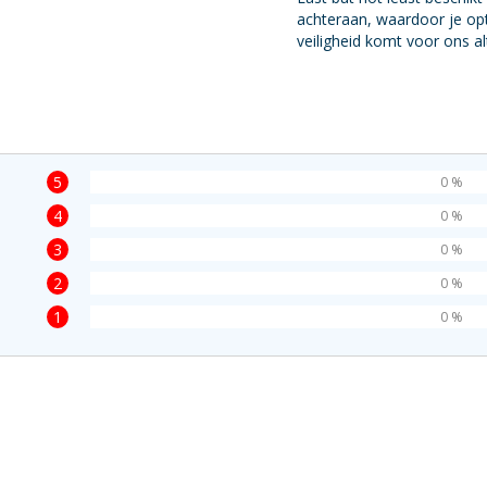
achteraan, waardoor je op
veiligheid komt voor ons al
5
0 %
4
0 %
3
0 %
2
0 %
1
0 %