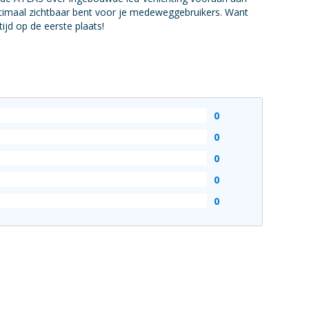
timaal zichtbaar bent voor je medeweggebruikers. Want
tijd op de eerste plaats!
0
0
0
0
0