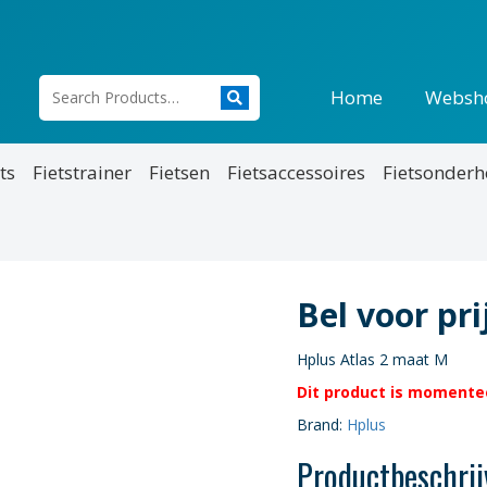
Home
Websh
ts
Fietstrainer
Fietsen
Fietsaccessoires
Fietsonder
Bel voor pr
Hplus Atlas 2 maat M
Dit product is momentee
Brand:
Hplus
Productbeschrij