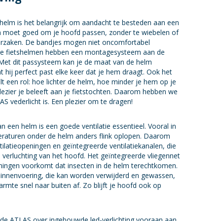
tshelm is het belangrijk om aandacht te besteden aan een
 moet goed om je hoofd passen, zonder te wiebelen of
orzaken. De bandjes mogen niet oncomfortabel
ze fietshelmen hebben een montagesysteem aan de
 Met dit passysteem kan je de maat van de helm
 hij perfect past elke keer dat je hem draagt. Ook het
t een rol: hoe lichter de helm, hoe minder je hem op je
ezier je beleeft aan je fietstochten. Daarom hebben we
S vederlicht is. Een plezier om te dragen!
n een helm is een goede ventilatie essentieel. Vooral in
raturen onder de helm anders flink oplopen. Daarom
tilatieopeningen en geïntegreerde ventilatiekanalen, die
verluchting van het hoofd. Het geïntegreerde vliegennet
eningen voorkomt dat insecten in de helm terechtkomen.
nnenvoering, die kan worden verwijderd en gewassen,
armte snel naar buiten af. Zo blijft je hoofd ook op
t de ATLAS over ingebouwde led-verlichting vooraan aan