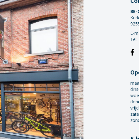
Co
BE-
Kerk
925
E-ma
Tel:
Op
maa
dins
woe
don
vrij
zate
zon
E-