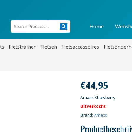
Home
Websh
ts
Fietstrainer
Fietsen
Fietsaccessoires
Fietsonder
€
44,95
Amacx Strawberry
Uitverkocht
Brand:
Amacx
Productbeschrij