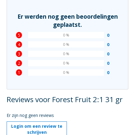
Er werden nog geen beoordelingen
geplaatst.
5
0
0 %
4
0
0 %
3
0
0 %
2
0
0 %
1
0
0 %
Reviews voor Forest Fruit 2:1 31 gr
Er zijn nog geen reviews
Login om een review te
schrijven