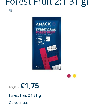
Forest Fruit 2:1 31 gr
Oorspronkelijke
Huidige
€
1,75
€
2,05
prijs
prijs
Forest Fruit 2:1 31 gr
Op voorraad
was:
is: