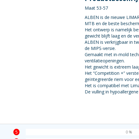
Maat 53-57
ALBEN is de nieuwe LIMAR
MTB en de beste beschermi
Het ontwerp is namelijk b
gewicht blijft laag en de ven
ALBEN is verkrijgbaar in tw
de MIPS-versie.
Gemaakt met in-mold techno
ventilatieopeningen.
Het gewicht is extreem la
Het “Competition +” verstel
geïntegreerde riem voor e
Het is compatibel met Lima
De vulling in hypoallergene
5
0 %