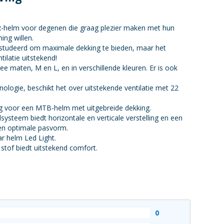
-helm voor degenen die graag plezier maken met hun
ng willen.
estudeerd om maximale dekking te bieden, maar het
tilatie uitstekend!
ee maten, M en L, en in verschillende kleuren. Er is ook
logie, beschikt het over uitstekende ventilatie met 22
ag voor een MTB-helm met uitgebreide dekking.
systeem biedt horizontale en verticale verstelling en een
en optimale pasvorm.
r helm Led Light.
 stof biedt uitstekend comfort.
0