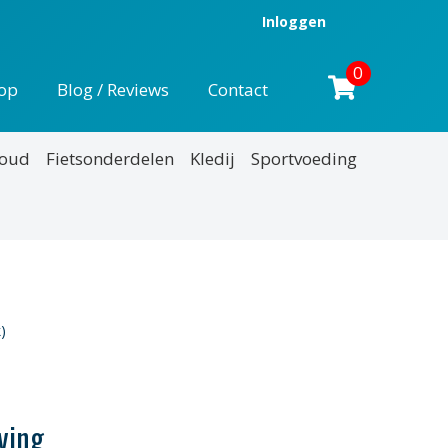
Inloggen
0
op
Blog / Reviews
Contact
houd
Fietsonderdelen
Kledij
Sportvoeding
nkelijke
uidige
rijs
)
:
47,95.
ving