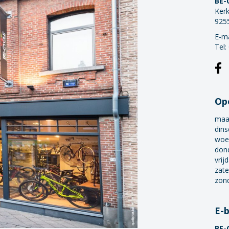
BE-
Kerk
925
E-ma
Tel:
Op
maa
dins
woe
don
vrij
zate
zon
E-
BE-