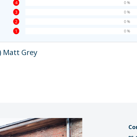
4
0 %
3
0 %
2
0 %
1
0 %
) Matt Grey
Co