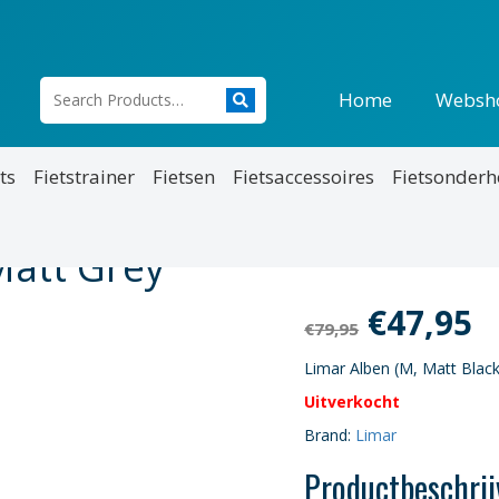
Home
Websh
ts
Fietstrainer
Fietsen
Fietsaccessoires
Fietsonder
Matt Grey
Oorspro
H
€
47,95
€
79,95
prijs
p
Limar Alben (M, Matt Black
Uitverkocht
was:
is
Brand:
Limar
€79,95.
€
Productbeschrij