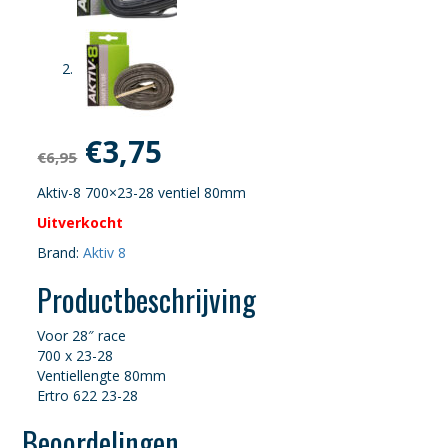
Oorspronkelijke
Huidige
€
3,75
€
6,95
prijs
prijs
Aktiv-8 700×23-28 ventiel 80mm
Uitverkocht
was:
is:
Brand:
Aktiv 8
€6,95.
€3,75.
Productbeschrijving
Voor 28″ race
700 x 23-28
Ventiellengte 80mm
Ertro 622 23-28
Beoordelingen