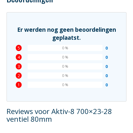
Er werden nog geen beoordelingen
geplaatst.
5
0
0 %
4
0
0 %
3
0
0 %
2
0
0 %
1
0
0 %
Reviews voor Aktiv-8 700×23-28
ventiel 80mm