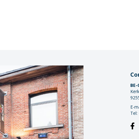
Co
BE-
Kerk
925
E-ma
Tel: