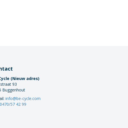
ntact
Cycle (Nieuw adres)
straat 93
5 Buggenhout
il:
info@be-cycle.com
0470/57 42 99