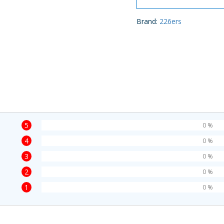
Brand:
226ers
5
0 %
4
0 %
3
0 %
2
0 %
1
0 %