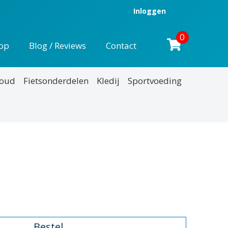
Inloggen
0
op
Blog / Reviews
Contact
houd
Fietsonderdelen
Kledij
Sportvoeding
nkelijke
uidige
rijs
:
18,95.
Bestel