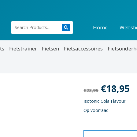
Home
Websh
ts
Fietstrainer
Fietsen
Fietsaccessoires
Fietsonder
Oorspro
H
€
18,95
€
23,95
prijs
p
Isotonic Cola Flavour
Op voorraad
was:
is
€23,95.
€