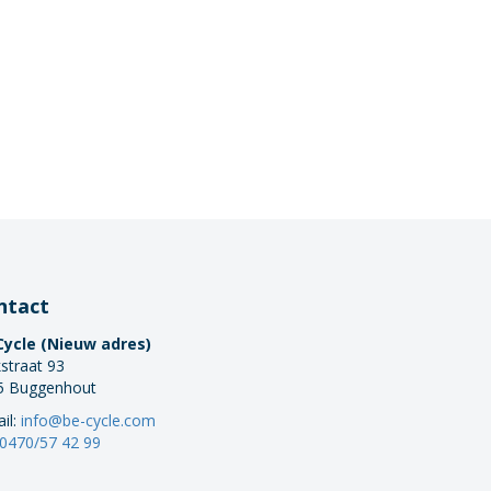
ntact
Cycle (Nieuw adres)
straat 93
5 Buggenhout
il:
info@be-cycle.com
0470/57 42 99