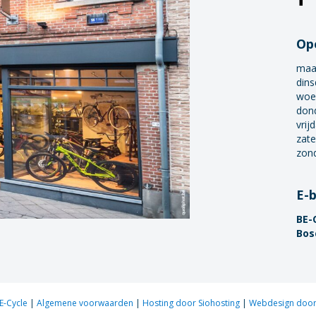
Op
maa
dins
woe
don
vrij
zate
zon
E-
BE-
Bos
E-Cycle
|
Algemene voorwaarden
|
Hosting door Siohosting
|
Webdesign door 