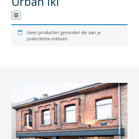
Urban Iki
Categorie
Geen producten gevonden die aan je
zoekcriteria voldoen.
Verhuur
Banden
Fietsen
Fietsaccessoires
Fietsonderhoud
Fietsonderdelen
Kledij
Sportvoeding
Verlichting
Verzorging