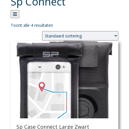
Sp Connect
Toont alle 4 resultaten
Categorie
Verhuur
Banden
Fietsen
Fietsaccessoires
Fietsonderhoud
Fietsonderdelen
Kledij
Sportvoeding
Verlichting
Verzorging
Sp Case Connect Large Zwart