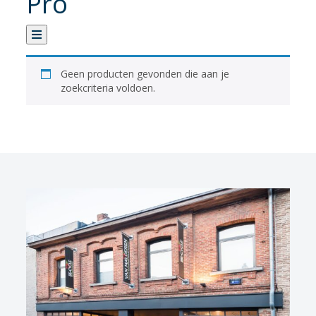
Pro
Categorie
Geen producten gevonden die aan je
zoekcriteria voldoen.
Verhuur
Banden
Fietsen
Fietsaccessoires
Fietsonderhoud
Fietsonderdelen
Kledij
Sportvoeding
Verlichting
Verzorging