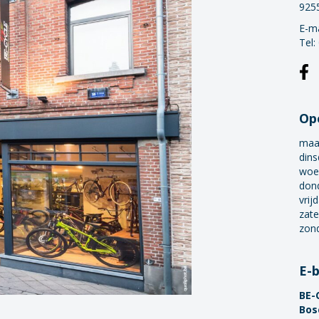
925
E-ma
Tel:
Op
maa
dins
woe
don
vrij
zate
zon
E-
BE-
Bos