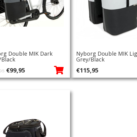
rg Double MIK Dark
Nyborg Double MIK Li
/Black
Grey/Black
Oorspronkelijke
Huidige
€
99,95
€
115,95
95
prijs
prijs
was:
is:
€121,95.
€99,95.