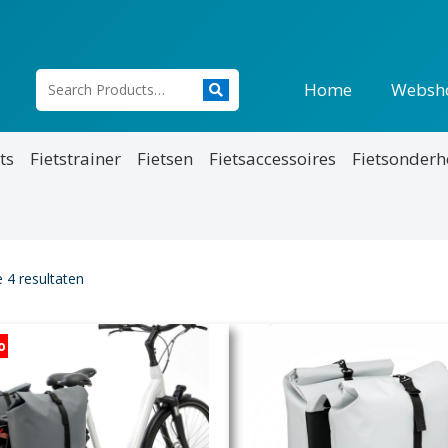
Home
Websh
ts
Fietstrainer
Fietsen
Fietsaccessoires
Fietsonder
e 4 resultaten
o