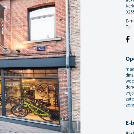
Kerk
925
E-ma
Tel:
Op
maa
dins
woe
don
vrij
zate
zon
E-
BE-