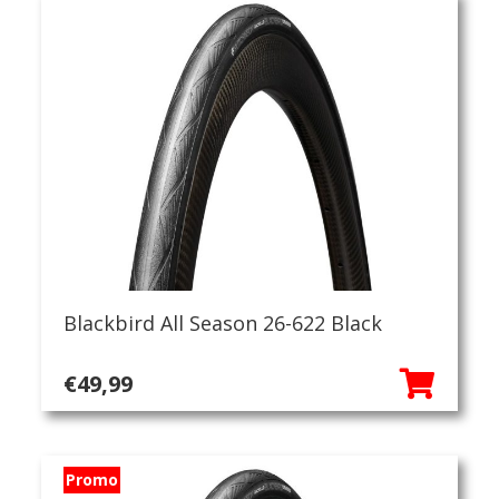
€49,99.
€44,95.
Blackbird All Season 26-622 Black
€
49,99
Promo