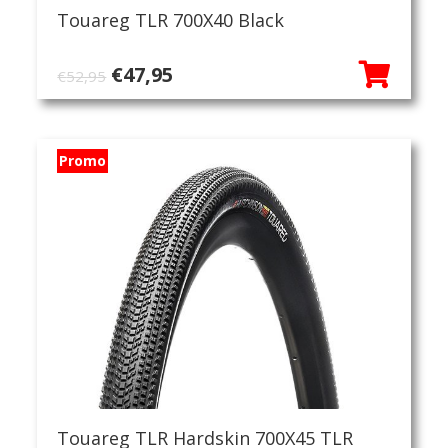
Touareg TLR 700X40 Black
Oorspronkelijke
Huidige
€
47,95
€
52,95
prijs
prijs
was:
is:
€52,95.
€47,95.
Promo
Touareg TLR Hardskin 700X45 TLR