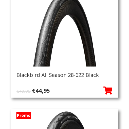
Blackbird All Season 28-622 Black
Oorspronkelijke
Huidige
€
44,95
€
49,95
prijs
prijs
was:
is:
€49,95.
€44,95.
Promo