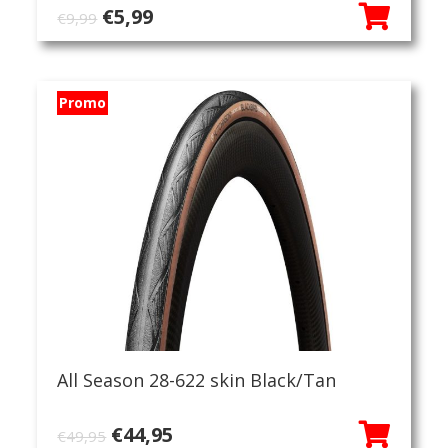
Oorspronkelijke
Huidige
€
5,99
€
9,99
prijs
prijs
was:
is:
€9,99.
€5,99.
Promo
All Season 28-622 skin Black/Tan
Oorspronkelijke
Huidige
€
44,95
€
49,95