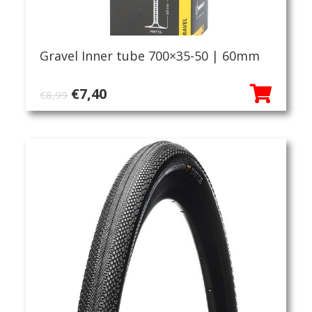
Gravel Inner tube 700×35-50 | 60mm
Oorspronkelijke
Huidige
€
7,40
€
8,99
prijs
prijs
was:
is:
€8,99.
€7,40.