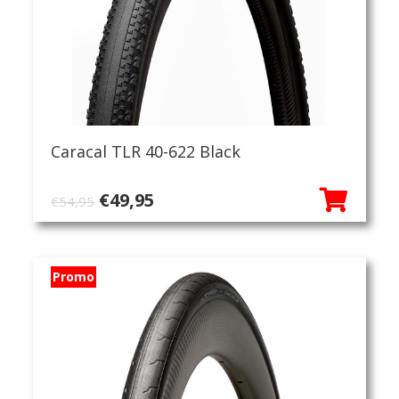
Caracal TLR 40-622 Black
Oorspronkelijke
Huidige
€
49,95
€
54,95
prijs
prijs
was:
is:
€54,95.
€49,95.
Promo