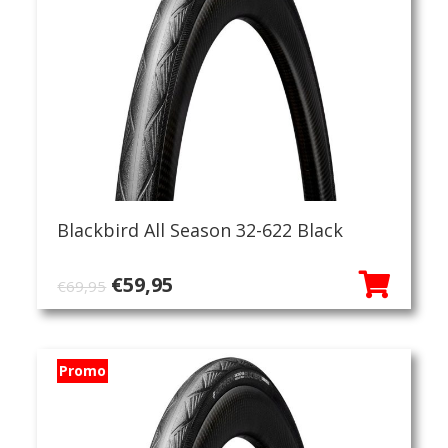
Blackbird All Season 32-622 Black
Oorspronkelijke
Huidige
€
59,95
€
69,95
prijs
prijs
was:
is:
€69,95.
€59,95.
Promo