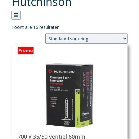
Hutchinson
Toont alle 16 resultaten
Categorie
Promo
Verhuur
Banden
Fietsen
Fietsaccessoires
Fietsonderhoud
Fietsonderdelen
Kledij
Sportvoeding
Verlichting
Verzorging
700 x 35/50 ventiel 60mm