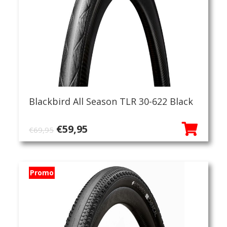
Blackbird All Season TLR 30-622 Black
Oorspronkelijke
Huidige
€
59,95
€
69,95
prijs
prijs
was:
is:
€69,95.
€59,95.
Promo