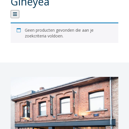
Gineyea
Categorie
Geen producten gevonden die aan je
zoekcriteria voldoen.
Verhuur
Banden
Fietsen
Fietsaccessoires
Fietsonderhoud
Fietsonderdelen
Kledij
Sportvoeding
Verlichting
Verzorging