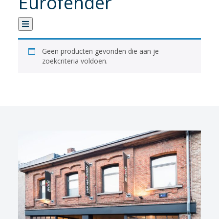
Eurofender
Categorie
Geen producten gevonden die aan je
zoekcriteria voldoen.
Verhuur
Banden
Fietsen
Fietsaccessoires
Fietsonderhoud
Fietsonderdelen
Kledij
Sportvoeding
Verlichting
Verzorging