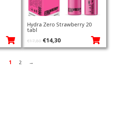
Hydra Zero Strawberry 20
tabl
ke
Oorspronkelijke
Huidige
€
14,30
€
17,80
prijs
prijs
was:
is:
1
2
→
€17,80.
€14,30.