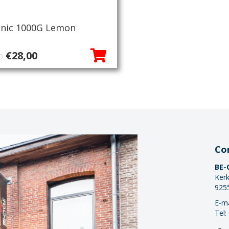
onic 1000G Lemon
Oorspronkelijke
Huidige
€
28,00
0
prijs
prijs
was:
is:
€36,00.
€28,00.
Co
BE-
Kerk
925
E-ma
Tel: