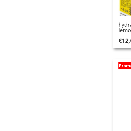
hydr
lemo
€
12,
Prom