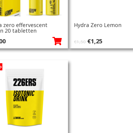
a zero effervescent
Hydra Zero Lemon
n 20 tabletten
Oorspronkelij
Huidige
00
€
1,25
€
1,50
prijs
prijs
was:
is:
€1,50.
€1,25.
o