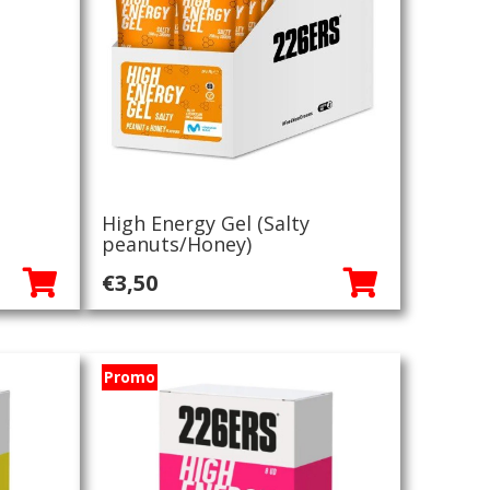
High Energy Gel (Salty
peanuts/Honey)
ke
€
3,50
Promo