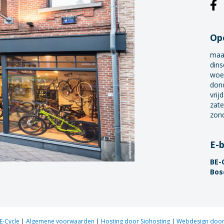
Op
maa
dins
woe
don
vrij
zate
zon
E-
BE-
Bos
E-Cycle
|
Algemene voorwaarden
|
Hosting door Siohosting
|
Webdesign door 