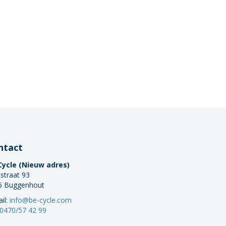
ntact
Cycle (Nieuw adres)
straat 93
5 Buggenhout
il:
info@be-cycle.com
0470/57 42 99