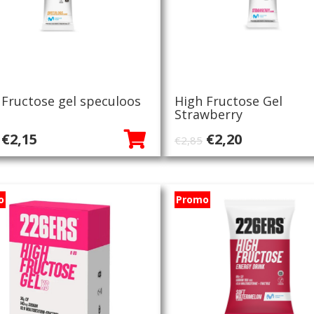
 Fructose gel speculoos
High Fructose Gel
Strawberry
Oorspronkelijke
Huidige
Oorspronkelij
Huidige
€
2,15
€
2,20
€
2,85
prijs
prijs
prijs
prijs
was:
is:
was:
is:
€2,85.
€2,15.
€2,85.
€2,20.
o
Promo