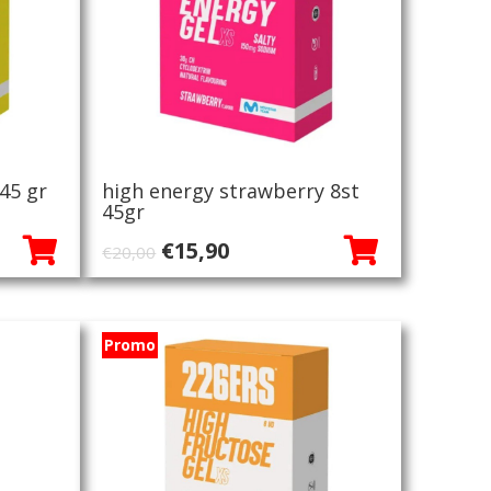
45 gr
high energy strawberry 8st
45gr
jke
Oorspronkelijke
Huidige
€
15,90
€
20,00
prijs
prijs
was:
is:
€20,00.
€15,90.
Promo