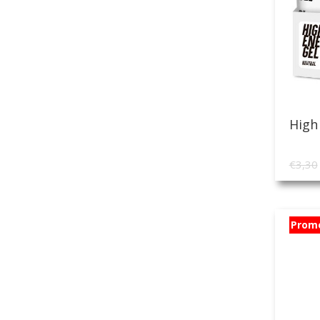
High
€
3,30
Prom