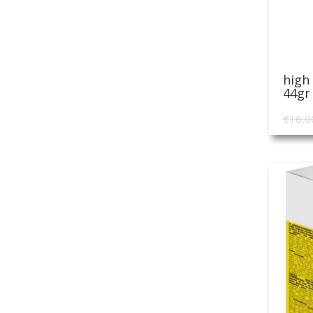
high
44gr
€
16,0