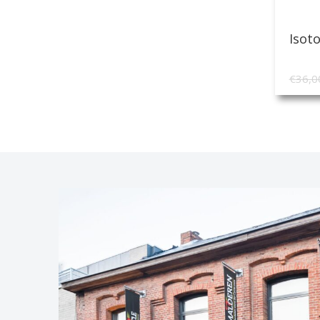
Isot
€
36,0