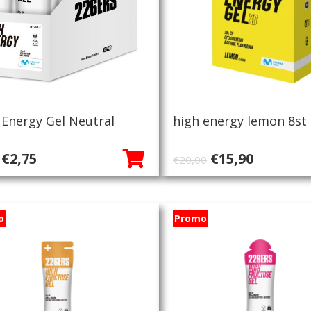
 Energy Gel Neutral
high energy lemon 8st 
Oorspronkelijke
Huidige
Oorspronkeli
Huidige
€
2,75
€
15,90
€
20,00
prijs
prijs
prijs
prijs
was:
is:
was:
is:
€3,30.
€2,75.
€20,00.
€15,90.
o
Promo