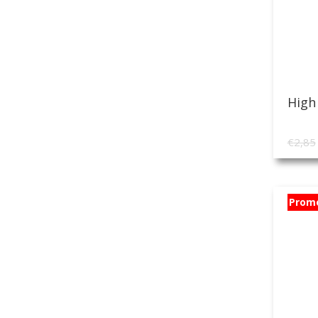
High
€
2,85
Prom