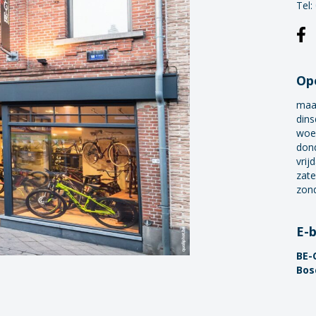
Tel:
Op
maa
dins
woe
don
vrij
zate
zon
E-
BE-
Bos