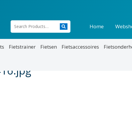
Home
Websh
ts
Fietstrainer
Fietsen
Fietsaccessoires
Fietsonder
416.jpg