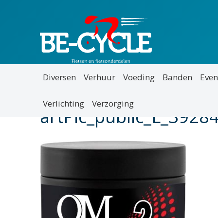
Diversen
Verhuur
Voeding
Banden
Even
Verlichting
Verzorging
artPic_public_L_3928