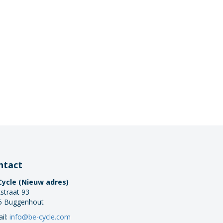
ntact
Cycle (Nieuw adres)
straat 93
5 Buggenhout
il:
info@be-cycle.com