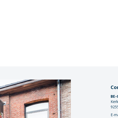
Co
BE-
Kerk
925
E-ma