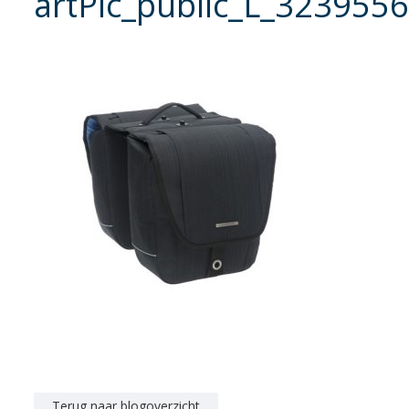
artPic_public_L_3239556
Terug naar blogoverzicht