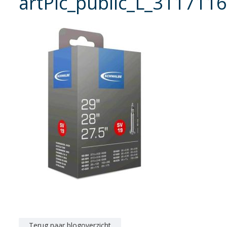
artPic_public_L_3117116
Terug naar blogoverzicht