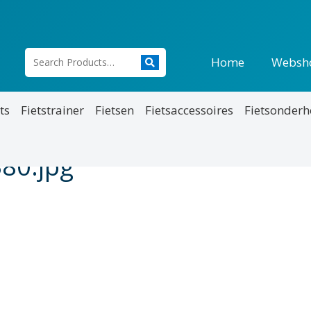
Home
Websh
ts
Fietstrainer
Fietsen
Fietsaccessoires
Fietsonder
380.jpg