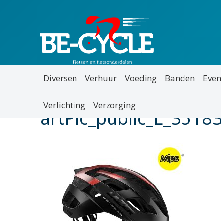
Diversen
Verhuur
Voeding
Banden
Even
Verlichting
Verzorging
artPic_public_L_3518