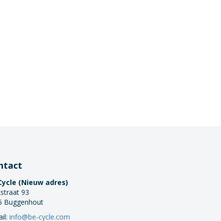
ntact
Cycle (Nieuw adres)
straat 93
5 Buggenhout
il:
info@be-cycle.com