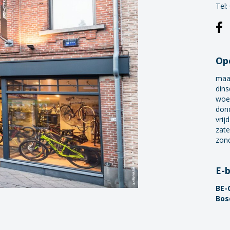
Tel:
Op
maa
dins
woe
don
vrij
zate
zon
E-
BE-
Bos