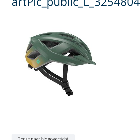
artPic_public_L_3254804
Terug naar blogoverzicht