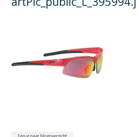
artPic_public_L_395994.
Terug naar blogoverzicht