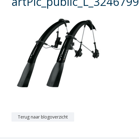
artPic_public_L_3246799
Terug naar blogoverzicht