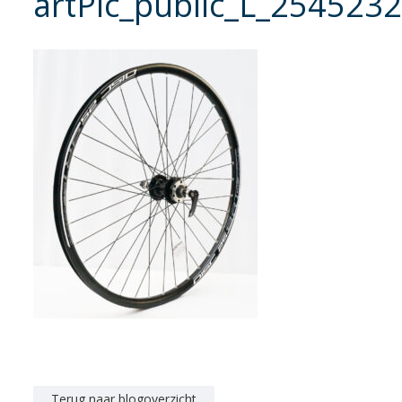
artPic_public_L_2545232
Terug naar blogoverzicht